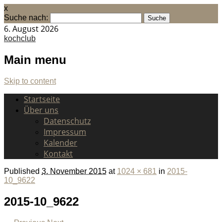
x
Suche nach:
6. August 2026
kochclub
Main menu
Skip to content
Startseite
Über uns
Datenschutz
Impressum
Kalender
Kontakt
Published
3. November 2015
at
1024 × 681
in
2015-
10_9622
2015-10_9622