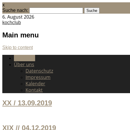
x
Suche nach:
6. August 2026
kochclub
Main menu
Skip to content
Startseite
Über uns
Datenschutz
Impressum
Kalender
Kontakt
XX / 13.09.2019
XIX // 04.12.2019