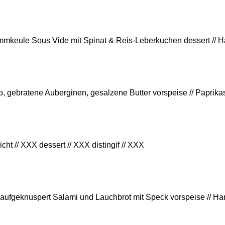
 Lammkeule Sous Vide mit Spinat & Reis-Leberkuchen dessert //
do, gebratene Auberginen, gesalzene Butter vorspeise // Paprika
cht // XXX dessert // XXX distingif // XXX
 aufgeknuspert Salami und Lauchbrot mit Speck vorspeise // H