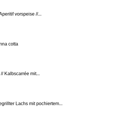
eritif vorspeise //...
nna cotta
/ Kalbscarrée mit...
grillter Lachs mit pochiertem...