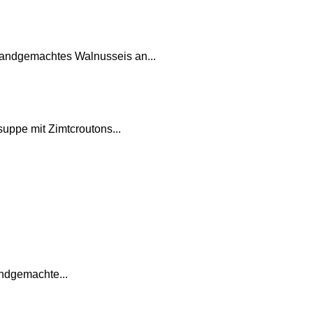
 Handgemachtes Walnusseis an...
suppe mit Zimtcroutons...
andgemachte...