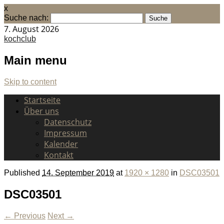
x
Suche nach:
7. August 2026
kochclub
Main menu
Skip to content
Startseite
Über uns
Datenschutz
Impressum
Kalender
Kontakt
Published
14. September 2019
at
1920 × 1280
in
DSC03501
DSC03501
← Previous
Next →