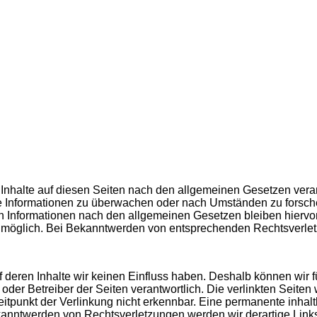
Inhalte auf diesen Seiten nach den allgemeinen Gesetzen veran
mde Informationen zu überwachen oder nach Umständen zu forsche
 Informationen nach den allgemeinen Gesetzen bleiben hiervon 
g möglich. Bei Bekanntwerden von entsprechenden Rechtsverle
uf deren Inhalte wir keinen Einfluss haben. Deshalb können wir
ter oder Betreiber der Seiten verantwortlich. Die verlinkten Sei
tpunkt der Verlinkung nicht erkennbar. Eine permanente inhaltli
ekanntwerden von Rechtsverletzungen werden wir derartige Lin