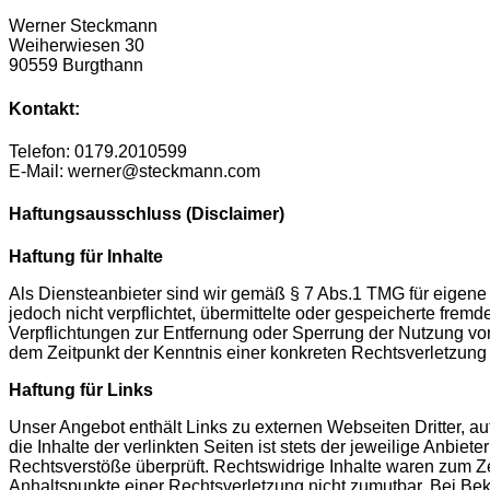
Werner Steckmann
Weiherwiesen 30
90559 Burgthann
Kontakt:
Telefon: 0179.2010599
E-Mail: werner@steckmann.com
Haftungsausschluss (Disclaimer)
Haftung für Inhalte
Als Diensteanbieter sind wir gemäß § 7 Abs.1 TMG für eigene 
jedoch nicht verpflichtet, übermittelte oder gespeicherte fre
Verpflichtungen zur Entfernung oder Sperrung der Nutzung von
dem Zeitpunkt der Kenntnis einer konkreten Rechtsverletzun
Haftung für Links
Unser Angebot enthält Links zu externen Webseiten Dritter, a
die Inhalte der verlinkten Seiten ist stets der jeweilige Anbie
Rechtsverstöße überprüft. Rechtswidrige Inhalte waren zum Zei
Anhaltspunkte einer Rechtsverletzung nicht zumutbar. Bei B