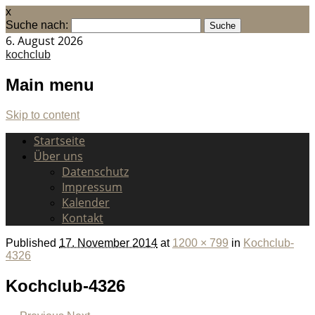
x
Suche nach:
6. August 2026
kochclub
Main menu
Skip to content
Startseite
Über uns
Datenschutz
Impressum
Kalender
Kontakt
Published
17. November 2014
at
1200 × 799
in
Kochclub-
4326
Kochclub-4326