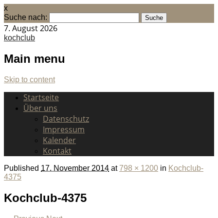
x
Suche nach:
7. August 2026
kochclub
Main menu
Skip to content
Startseite
Über uns
Datenschutz
Impressum
Kalender
Kontakt
Published
17. November 2014
at
798 × 1200
in
Kochclub-
4375
Kochclub-4375