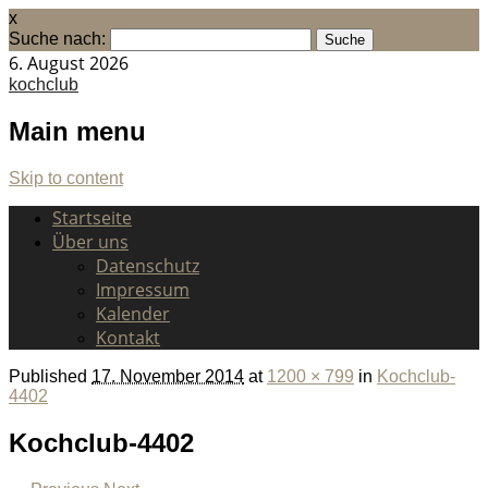
x
Suche nach:
6. August 2026
kochclub
Main menu
Skip to content
Startseite
Über uns
Datenschutz
Impressum
Kalender
Kontakt
Published
17. November 2014
at
1200 × 799
in
Kochclub-
4402
Kochclub-4402