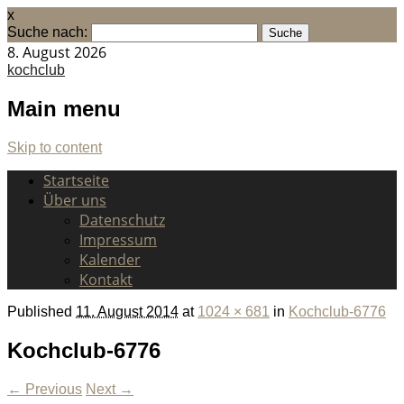
x
Suche nach:
8. August 2026
kochclub
Main menu
Skip to content
Startseite
Über uns
Datenschutz
Impressum
Kalender
Kontakt
Published
11. August 2014
at
1024 × 681
in
Kochclub-6776
Kochclub-6776
← Previous
Next →