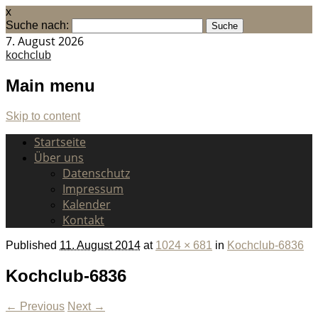
x
Suche nach:
7. August 2026
kochclub
Main menu
Skip to content
Startseite
Über uns
Datenschutz
Impressum
Kalender
Kontakt
Published
11. August 2014
at
1024 × 681
in
Kochclub-6836
Kochclub-6836
← Previous
Next →