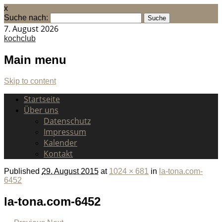
x
Suche nach:
7. August 2026
kochclub
Main menu
Skip to content
Startseite
Über uns
Datenschutz
Impressum
Kalender
Kontakt
Published
29. August 2015
at
1024 × 681
in
la-tona.com-
6452
la-tona.com-6452