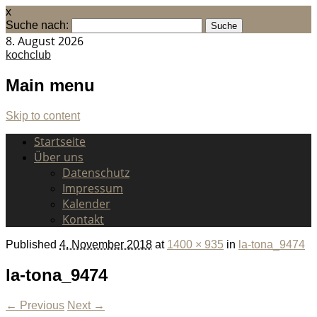
x
Suche nach:
8. August 2026
kochclub
Main menu
Skip to content
Startseite
Über uns
Datenschutz
Impressum
Kalender
Kontakt
Published
4. November 2018
at
1400 × 935
in
la-tona_9474
la-tona_9474
← Previous
Next →