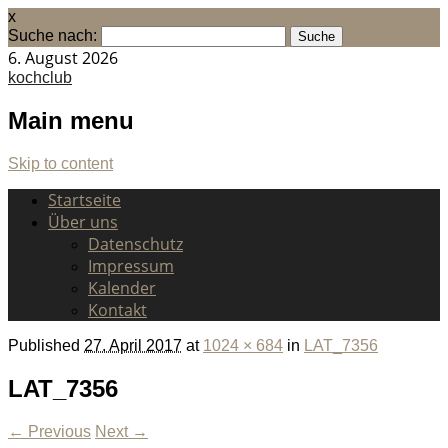
x
Suche nach:
6. August 2026
kochclub
Main menu
Skip to content
Startseite
Über uns
Datenschutz
Impressum
Kalender
Kontakt
Published
27. April 2017
at
1024 × 684
in
LAT_7356
LAT_7356
← Previous
Next →