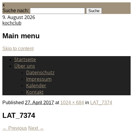
x
Suche nach:
9. August 2026
kochclub
Main menu
Skip to content
Startseite
Über uns
Datenschutz
Impressum
Kalender
Kontakt
Published
27. April 2017
at
1024 × 684
in
LAT_7374
LAT_7374
← Previous
Next →