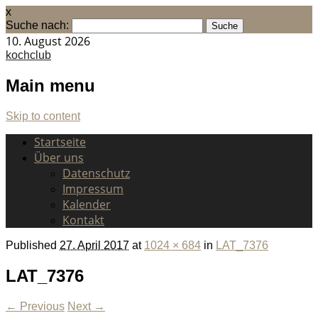
x
Suche nach:
10. August 2026
kochclub
Main menu
Skip to content
Startseite
Über uns
Datenschutz
Impressum
Kalender
Kontakt
Published
27. April 2017
at
1024 × 684
in
LAT_7376
LAT_7376
← Previous
Next →