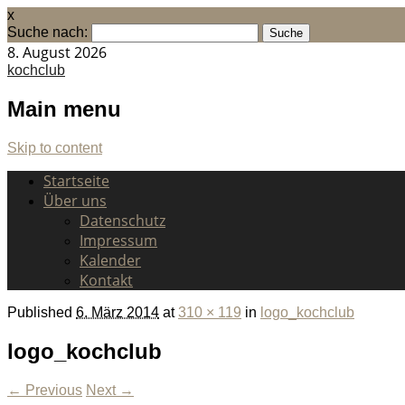
x
Suche nach:
8. August 2026
kochclub
Main menu
Skip to content
Startseite
Über uns
Datenschutz
Impressum
Kalender
Kontakt
Published
6. März 2014
at
310 × 119
in
logo_kochclub
logo_kochclub
← Previous
Next →