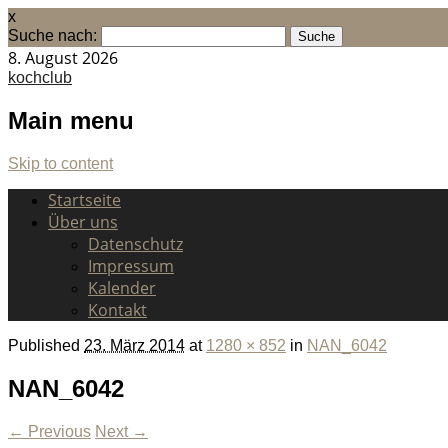
x
Suche nach:
8. August 2026
kochclub
Main menu
Skip to content
Startseite
Über uns
Datenschutz
Impressum
Kalender
Kontakt
Published
23. März 2014
at
1280 × 852
in
NAN_6042
NAN_6042
← Previous
Next →