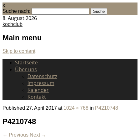
x
Suche nach:
8. August 2026
kochclub
Main menu
Skip to content
Startseite
Über uns
Datenschutz
Impressum
Kalender
Kontakt
Published
27. April 2017
at
1024 × 768
in
P4210748
P4210748
← Previous
Next →