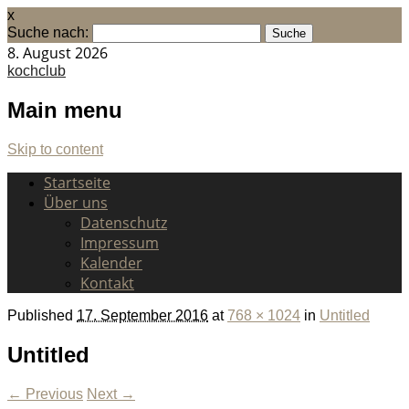
x
Suche nach:
8. August 2026
kochclub
Main menu
Skip to content
Startseite
Über uns
Datenschutz
Impressum
Kalender
Kontakt
Published
17. September 2016
at
768 × 1024
in
Untitled
Untitled
← Previous
Next →