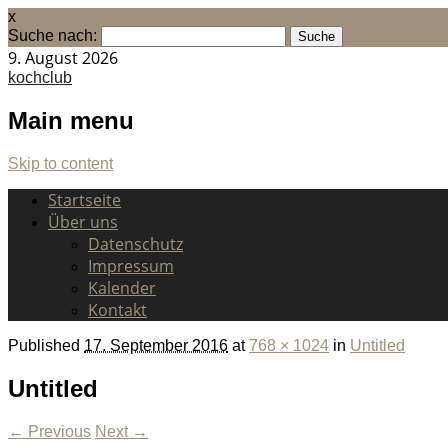
x
Suche nach:
9. August 2026
kochclub
Main menu
Skip to content
Startseite
Über uns
Datenschutz
Impressum
Kalender
Kontakt
Published
17. September 2016
at
768 × 1024
in
Untitled
Untitled
← Previous
Next →