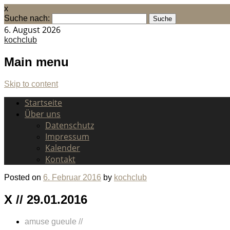
x
Suche nach:
6. August 2026
kochclub
Main menu
Skip to content
Startseite
Über uns
Datenschutz
Impressum
Kalender
Kontakt
Posted on
6. Februar 2016
by
kochclub
X // 29.01.2016
amuse gueule //