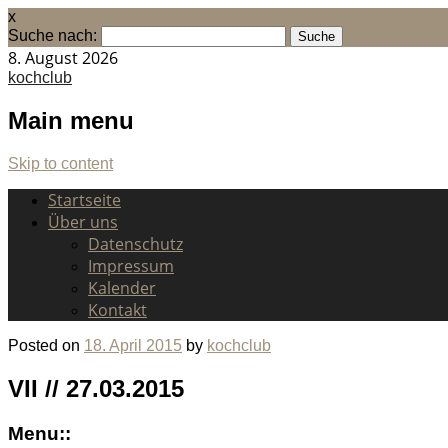
x
Suche nach:
8. August 2026
kochclub
Main menu
Skip to content
Startseite
Über uns
Datenschutz
Impressum
Kalender
Kontakt
Posted on
18. April 2015
by
kochclub
VII // 27.03.2015
Menu::